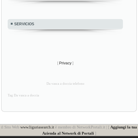
SERVICIOS
[
Privacy
]
Da vasca a doccia telefono
Tag Da vasca a doccia
il Sito Web
www.liguriasearch.it
è membro di NetworkPortali.it | [
Aggiungi la tua
Azienda al Network di Portali
]