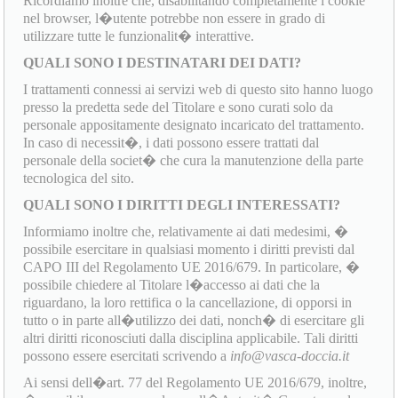
Ricordiamo inoltre che, disabilitando completamente i cookie
nel browser, l�utente potrebbe non essere in grado di
utilizzare tutte le funzionalit� interattive.
QUALI SONO I DESTINATARI DEI DATI?
I trattamenti connessi ai servizi web di questo sito hanno luogo
presso la predetta sede del Titolare e sono curati solo da
personale appositamente designato incaricato del trattamento.
In caso di necessit�, i dati possono essere trattati dal
personale della societ� che cura la manutenzione della parte
tecnologica del sito.
QUALI SONO I DIRITTI DEGLI INTERESSATI?
Informiamo inoltre che, relativamente ai dati medesimi, �
possibile esercitare in qualsiasi momento i diritti previsti dal
CAPO III del Regolamento UE 2016/679. In particolare, �
possibile chiedere al Titolare l�accesso ai dati che la
riguardano, la loro rettifica o la cancellazione, di opporsi in
tutto o in parte all�utilizzo dei dati, nonch� di esercitare gli
altri diritti riconosciuti dalla disciplina applicabile. Tali diritti
possono essere esercitati scrivendo a
info@vasca-doccia.it
Ai sensi dell�art. 77 del Regolamento UE 2016/679, inoltre,