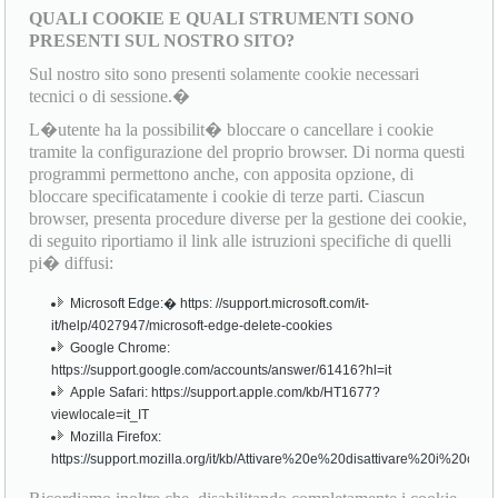
QUALI COOKIE E QUALI STRUMENTI SONO
PRESENTI SUL NOSTRO SITO?
Sul nostro sito sono presenti solamente cookie necessari
tecnici o di sessione.�
L�utente ha la possibilit� bloccare o cancellare i cookie
tramite la configurazione del proprio browser. Di norma questi
programmi permettono anche, con apposita opzione, di
bloccare specificatamente i cookie di terze parti. Ciascun
browser, presenta procedure diverse per la gestione dei cookie,
di seguito riportiamo il link alle istruzioni specifiche di quelli
pi� diffusi:
Microsoft Edge:� https: //support.microsoft.com/it-
it/help/4027947/microsoft-edge-delete-cookies
Google Chrome:
https://support.google.com/accounts/answer/61416?hl=it
Apple Safari: https://support.apple.com/kb/HT1677?
viewlocale=it_IT
Mozilla Firefox:
https://support.mozilla.org/it/kb/Attivare%20e%20disattivare%20i%20cook