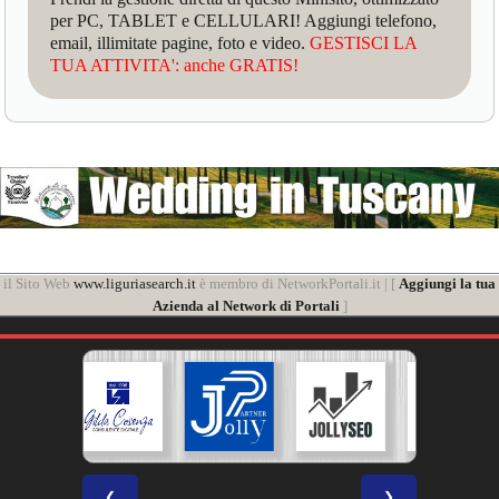
per PC, TABLET e CELLULARI! Aggiungi telefono,
email, illimitate pagine, foto e video.
GESTISCI LA
TUA ATTIVITA': anche GRATIS!
il Sito Web
www.liguriasearch.it
è membro di NetworkPortali.it | [
Aggiungi la tua
Azienda al Network di Portali
]
❮
❯