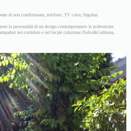
ate di aria condizionata, telefono, TV color, frigobar.
tore la personalità di un design contemporaneo: le poltroncine
 lampadari nei corridoio e nel locale colazione Dolce&Gabbana,