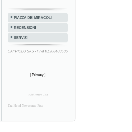
PIAZZA DEI MIRACOLI
RECENSIONI
SERVIZI
CAPRIOLO SAS - P.iva 01308480506
[
Privacy
]
hotel torre pisa
Tag Hotel Novecento Pisa