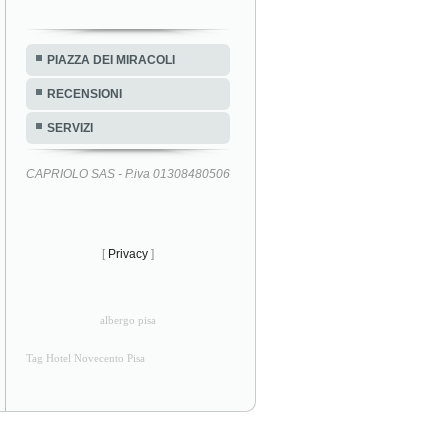
PIAZZA DEI MIRACOLI
RECENSIONI
SERVIZI
CAPRIOLO SAS - P.iva 01308480506
[
Privacy
]
albergo pisa
Tag Hotel Novecento Pisa