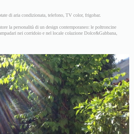
ate di aria condizionata, telefono, TV color, frigobar.
tore la personalità di un design contemporaneo: le poltroncine
 lampadari nei corridoio e nel locale colazione Dolce&Gabbana,