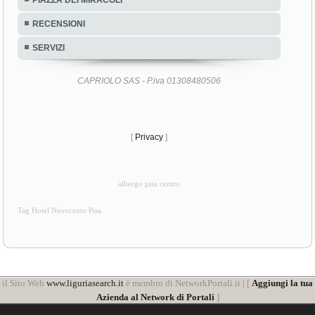
RECENSIONI
SERVIZI
CAPRIOLO SAS - P.iva 01308480506
[
Privacy
]
albergo pisa centro
Tag Hotel Novecento Pisa
il Sito Web
www.liguriasearch.it
è membro di NetworkPortali.it | [
Aggiungi la tua
Azienda al Network di Portali
]