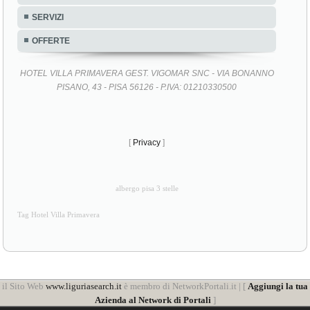
SERVIZI
OFFERTE
HOTEL VILLA PRIMAVERA GEST. VIGOMAR SNC - VIA BONANNO
PISANO, 43 - PISA 56126 - P.IVA: 01210330500
[
Privacy
]
albergo pisa 3 stelle
Tag Hotel Villa Primavera
il Sito Web
www.liguriasearch.it
è membro di NetworkPortali.it | [
Aggiungi la tua
Azienda al Network di Portali
]