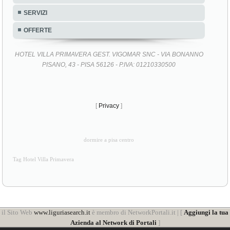
SERVIZI
OFFERTE
HOTEL VILLA PRIMAVERA GEST. VIGOMAR SNC - VIA BONANNO
PISANO, 43 - PISA 56126 - P.IVA: 01210330500
[
Privacy
]
dormire a pisa centro
Tag Hotel Villa Primavera
il Sito Web
www.liguriasearch.it
è membro di NetworkPortali.it | [
Aggiungi la tua
Azienda al Network di Portali
]