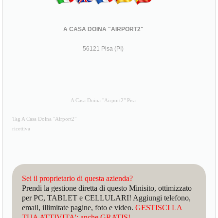
A CASA DOINA "AIRPORT2"
56121 Pisa (PI)
A Casa Doina "Airport2" Pisa
Tag A Casa Doina "Airport2"
ricettiva
Sei il proprietario di questa azienda?
Prendi la gestione diretta di questo Minisito, ottimizzato
per PC, TABLET e CELLULARI! Aggiungi telefono,
email, illimitate pagine, foto e video.
GESTISCI LA
TUA ATTIVITA': anche GRATIS!