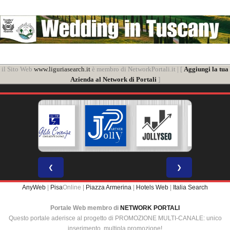
il Sito Web
www.liguriasearch.it
è membro di NetworkPortali.it | [
Aggiungi la tua
Azienda al Network di Portali
]
❮
❯
AnyWeb
|
Pisa
Online |
Piazza Armerina
|
Hotels Web
|
Italia Search
Portale Web membro di
NETWORK PORTALI
Questo portale aderisce al progetto di PROMOZIONE MULTI-CANALE: unico
inserimento, multipla promozione!