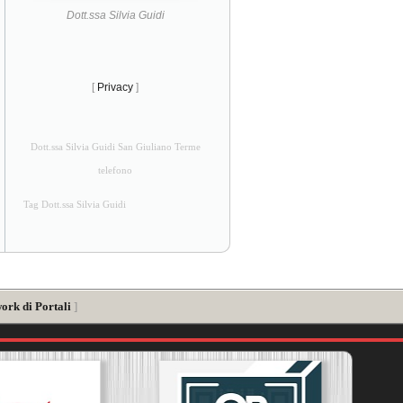
Dott.ssa Silvia Guidi
[
Privacy
]
Dott.ssa Silvia Guidi San Giuliano Terme
telefono
Tag Dott.ssa Silvia Guidi
ork di Portali
]