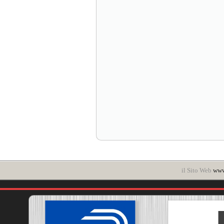
il Sito Web
www.