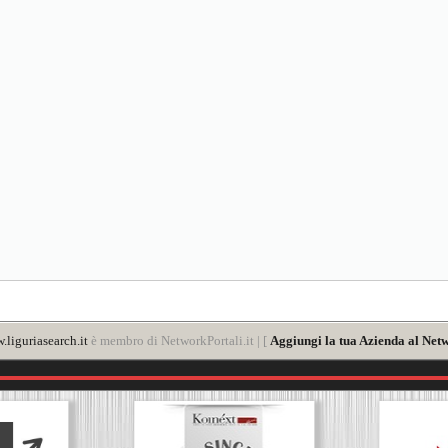
liguriasearch.it
è membro di NetworkPortali.it | [
Aggiungi la tua Azienda al Netw