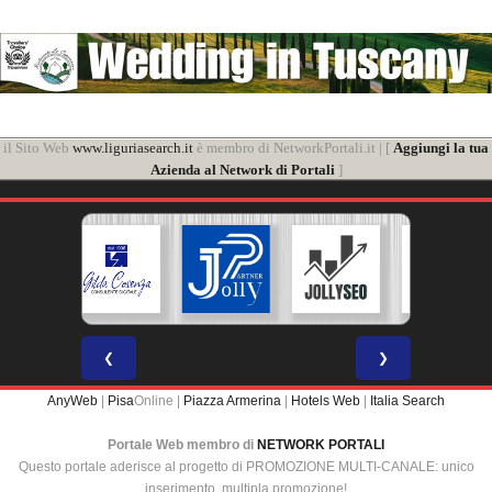
il Sito Web
www.liguriasearch.it
è membro di NetworkPortali.it | [
Aggiungi la tua
Azienda al Network di Portali
]
❮
❯
AnyWeb
|
Pisa
Online |
Piazza Armerina
|
Hotels Web
|
Italia Search
Portale Web membro di
NETWORK PORTALI
Questo portale aderisce al progetto di PROMOZIONE MULTI-CANALE: unico
inserimento, multipla promozione!