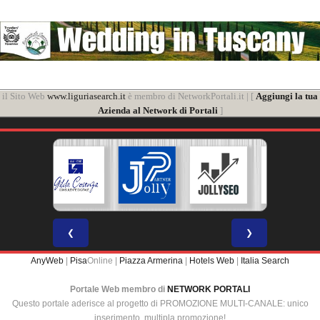
il Sito Web
www.liguriasearch.it
è membro di NetworkPortali.it | [
Aggiungi la tua
Azienda al Network di Portali
]
❮
❯
AnyWeb
|
Pisa
Online |
Piazza Armerina
|
Hotels Web
|
Italia Search
Portale Web membro di
NETWORK PORTALI
Questo portale aderisce al progetto di PROMOZIONE MULTI-CANALE: unico
inserimento, multipla promozione!