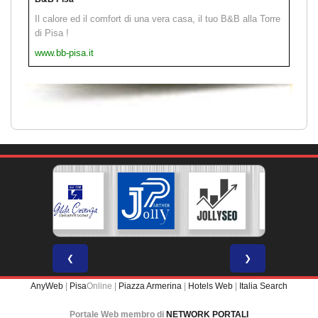
Il calore ed il comfort di una vera casa, il tuo B&B alla Torre
di Pisa !
www.bb-pisa.it
❮
❯
AnyWeb
|
Pisa
Online |
Piazza Armerina
|
Hotels Web
|
Italia Search
Portale Web membro di
NETWORK PORTALI