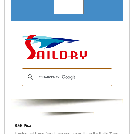
B&B Pisa
Il calore ed il comfort di una vera casa, il tuo B&B alla Torre