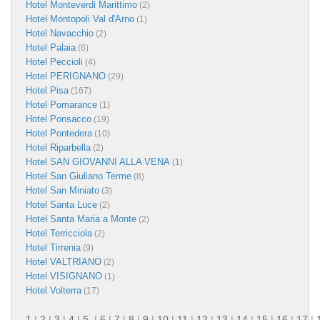
Hotel Monteverdi Marittimo
(2)
Hotel Montopoli Val d'Arno
(1)
Hotel Navacchio
(2)
Hotel Palaia
(6)
Hotel Peccioli
(4)
Hotel PERIGNANO
(29)
Hotel Pisa
(167)
Hotel Pomarance
(1)
Hotel Ponsacco
(19)
Hotel Pontedera
(10)
Hotel Riparbella
(2)
Hotel SAN GIOVANNI ALLA VENA
(1)
Hotel San Giuliano Terme
(8)
Hotel San Miniato
(3)
Hotel Santa Luce
(2)
Hotel Santa Maria a Monte
(2)
Hotel Terricciola
(2)
Hotel Tirrenia
(9)
Hotel VALTRIANO
(2)
Hotel VISIGNANO
(1)
Hotel Volterra
(17)
1
|
2
|
3
|
4
|
5
|
6
|
7
|
8
|
9
|
10
|
11
|
12
|
13
|
14
|
15
|
16
|
17
|