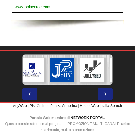
www.isolaverde.com
❮
❯
AnyWeb
|
Pisa
Online |
Piazza Armerina
|
Hotels Web
|
Italia Search
Portale Web membro di
NETWORK PORTALI
Questo portale aderisce al progetto di PROMOZIONE MULTI-CANALE: unico
inserimento, multipla promozione!