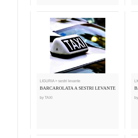
LIGURIA > sestri levante
LI
BARCAROLATA A SESTRI LEVANTE
B
by TAXI
by