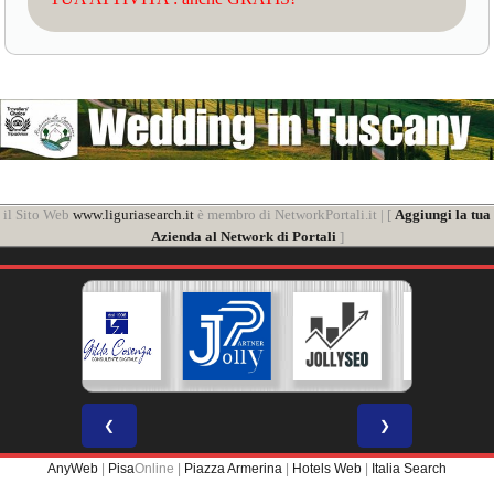
il Sito Web
www.liguriasearch.it
è membro di NetworkPortali.it | [
Aggiungi la tua
Azienda al Network di Portali
]
❮
❯
AnyWeb
|
Pisa
Online |
Piazza Armerina
|
Hotels Web
|
Italia Search