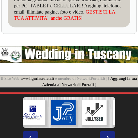
per PC, TABLET e CELLULARI! Aggiungi telefono,
email, illimitate pagine, foto e video.
GESTISCI LA
TUA ATTIVITA': anche GRATIS!
il Sito Web
www.liguriasearch.it
è membro di NetworkPortali.it | [
Aggiungi la tua
Azienda al Network di Portali
]
❮
❯