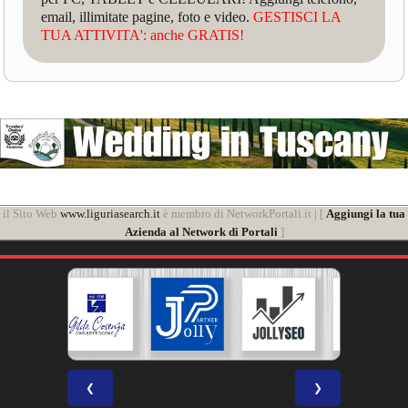
email, illimitate pagine, foto e video.
GESTISCI LA
TUA ATTIVITA': anche GRATIS!
il Sito Web
www.liguriasearch.it
è membro di NetworkPortali.it | [
Aggiungi la tua
Azienda al Network di Portali
]
❮
❯